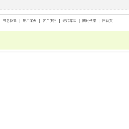
|
訊息快遞
|
應用案例
|
客戶服務
|
經銷專區
|
關於俠諾
|
回首頁