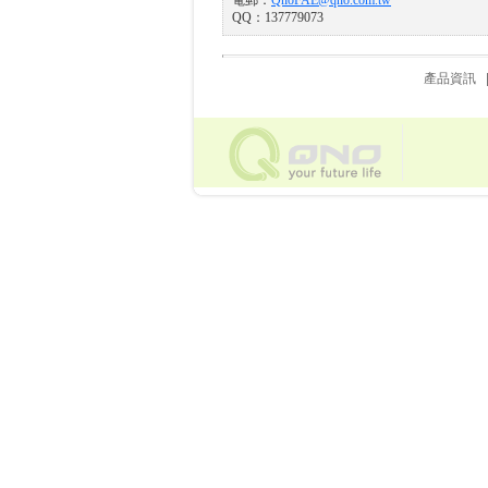
電郵：
QnoFAE@qno.com.tw
QQ：137779073
產品資訊