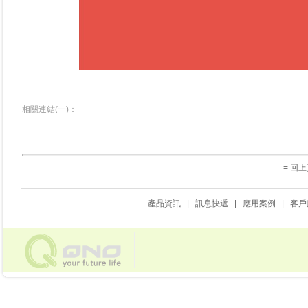
相關連結(一)：
= 回上
產品資訊
|
訊息快遞
|
應用案例
|
客戶