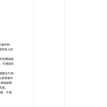
定操作時
間所有人陷
的官網或相
，可增加官
能顯出它的
在使用者尚
，增強故障
程度。
功能，不僅