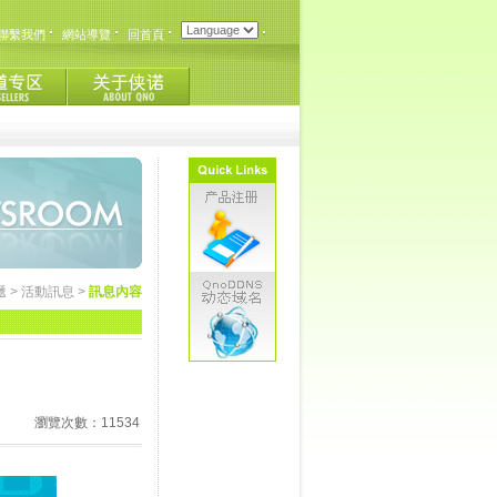
聯繫我們
網站導覽
回首頁
遞
>
活動訊息
>
訊息內容
瀏覽次數：11534