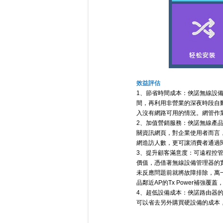
效益評估
1、節省時間成本：
俠諾無線設備
間，再利用非營業的深夜時段自
入沒有網路可用的情況。網管作
2、加值營銷服務：
俠諾無線產
關資訊網頁，對企業使用者而言
網造訪人數，更可讓消費者通過
3、提升顧客滿意度：
可遠程控
價值，憑借著無線設備管理器的
未反應問題前就將故障排除，萬
品鄰近AP的Tx Power補
4、超低設備成本：
俠諾路由器的
可以省去另外購買硬設備的成本