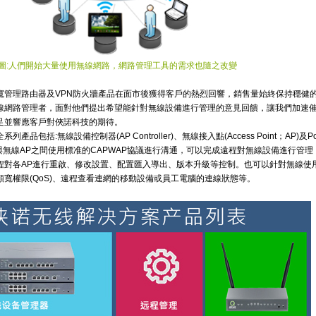
圖:人們開始大量使用無線網路，網路管理工具的需求也隨之改變
寬管理路由器及VPN防火牆產品在面市後獲得客戶的熱烈回響，銷售量始終保持穩健
線網路管理者，面對他們提出希望能針對無線設備進行管理的意見回饋，讓我們加速
足並響應客戶對俠諾科技的期待。
品包括:無線設備控制器(AP Controller)、無線接入點(Access Point；AP)及
。管理器與無線AP之間使用標准的CAPWAP協議進行溝通，可以完成遠程對無線設備進行管
程對各AP進行重啟、修改設置、配置匯入導出、版本升級等控制。也可以針對無線使
寬權限(QoS)、遠程查看連網的移動設備或員工電腦的連線狀態等。