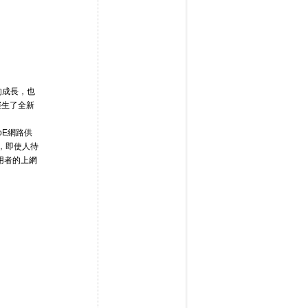
的成長，也
催生了全新
PoE網路供
理，即使人待
用者的上網