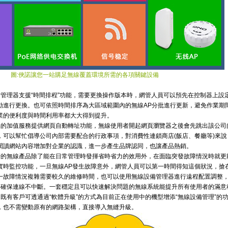
圖:俠諾讓您一站購足無線覆蓋環境所需的各項關鍵設備
管理器支援“時間排程”功能，需要更換操作版本時，網管人員可以預先在控制器上設
動進行更換。也可依照時間排序為大區域範圍內的無線AP分批進行更新，避免作業期
業的便利度與時間利用率都大大得到提升。
品的加值服務提供網頁自動轉址功能，無線使用者開起網頁瀏覽器之後會先跳出該公司
，可以幫忙倡導公司內部需要配合的行政事項，對消費性連鎖商店(飯店、餐廳等)來說
閱讀網站內容增加對企業的認識，進一步產生品牌認同，也讓產品熱銷。
管的無線產品除了能在日常管理時發揮省時省力的效用外，在面臨突發故障情況時就更
實時監控功能，一旦無線AP發生故障意外，網管人員可以第一時間得知這個狀況，搶
一故障情況複雜需要較久的維修時間，也可以使用無線設備管理器進行遠程配置調整
強覆蓋，確保連線不中斷。一套穩定且可以快速解決問題的無線系統能提升所有使用者的滿意
既有客戶可透通過“軟體升級”的方式為目前正在使用中的機型增添“無線設備管理”的
，也不需變動原有的網路架構，直接導入無縫升級。