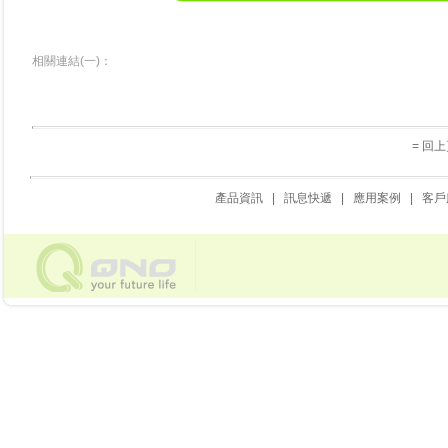
相關連結(一)：
= 回上
產品資訊
|
訊息快遞
|
應用案例
|
客戶