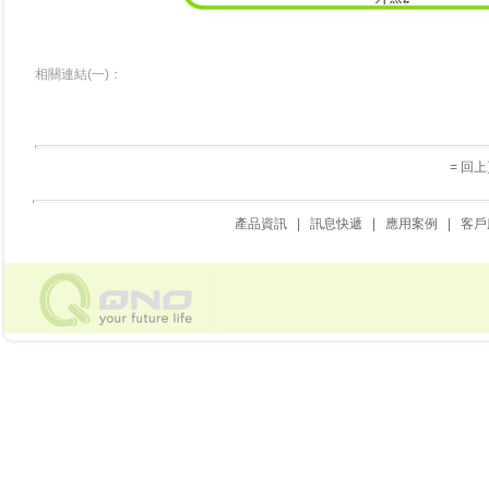
相關連結(一)：
= 回上
產品資訊
|
訊息快遞
|
應用案例
|
客戶