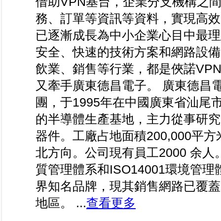
借助VPN基台，企業分支機構之
務、訂單等資訊等資料，實現高效
已逐漸成長為中小企業心目中最理
安全、快速的技術方案和網路設備
飲業、銷售等行業，都是俠諾VP
又牽手廣東德昌電子。 廣東德昌
團，于1995年在中國廣東省汕
的半導體生產基地，主力從事研究
器件。工廠占地面積200,000
北方向。公司現有員工2000 余人。
質管理體系和ISO14001環境
界知名品牌，現其銷售網路已覆蓋
地區。 ...
查看更多