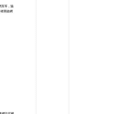
網頁等，協
用者開啟網
連網許可權