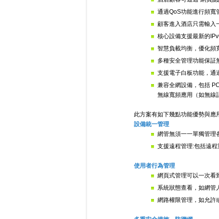
通過QoS功能進行頻
顧客進入酒店只需輸入一
核心設備支援最新的IPv
智慧負載均衡，優化頻
多種安全管理功能保証
支援電子白板功能，通
兼容全網設備，包括 P
無線寬頻應用（如無線
此方案有如下幾點功能優勢與應
設備統一管理
網管無須一一單獨管理各
支援遠程管理:包括遠
使用者行為管理
網頁式管理可以一次看
系統狀態查看，如網管
網路權限管理，如允許