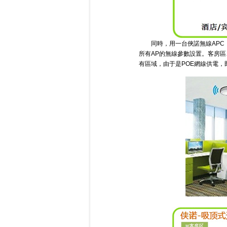
同時，用一台俠諾無線APC
所有AP的無線參數設置。客房區
有區域，由于是POE網線供電