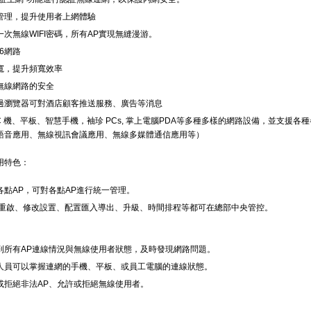
寬管理，提升使用者上網體驗
次無線WIFI密碼，所有AP實現無縫漫游。
6網路
寬，提升頻寬效率
無線網路的安全
過瀏覽器可對酒店顧客推送服務、廣告等消息
C 機、平板、智慧手機，袖珍 PCs, 掌上電腦PDA等多種多樣的網路設備，並支援各
語音應用、無線視訊會議應用、無線多媒體通信應用等）
用特色：
點AP，可對各點AP進行統一管理。
程重啟、修改設置、配置匯入導出、升級、時間排程等都可在總部中央管控。
到所有AP連線情況與無線使用者狀態，及時發現網路問題。
人員可以掌握連網的手機、平板、或員工電腦的連線狀態。
或拒絕非法AP、允許或拒絕無線使用者。