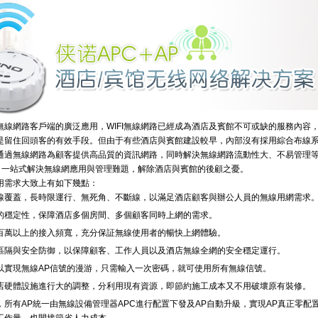
無線網路客戶端的廣泛應用，WIFI無線網路已經成為酒店及賓館不可或缺的服務內容
是留住回頭客的有效手段。但由于有些酒店與賓館建設較早，內部沒有採用綜合布線
通過無線網路為顧客提供高品質的資訊網路，同時解決無線網路流動性大、不易管理
方案，一站式解決無線網應用與管理難題，解除酒店與賓館的後顧之憂。
用需求大致上有如下幾點：
線覆蓋，長時限運行、無死角、不斷線，以滿足酒店顧客與辦公人員的無線用網需求
的穩定性，保障酒店多個房間、多個顧客同時上網的需求。
百萬以上的接入頻寬，充分保証無線使用者的暢快上網體驗。
區隔與安全防御，以保障顧客、工作人員以及酒店無線全網的安全穩定運行。
以實現無線AP信號的漫游，只需輸入一次密碼，就可使用所有無線信號。
店硬體設施進行大的調整，分利用現有資源，即節約施工成本又不用破壞原有裝修。
所有AP統一由無線設備管理器APC進行配置下發及AP自動升級，實現AP真正零配