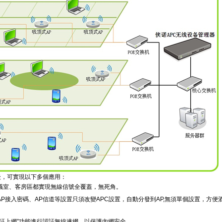
以後，可實現以下多個應用：
議室、客房區都實現無線信號全覆蓋，無死角。
P接入密碼、AP信道等設置只須改變APC設置，自動分發到AP,無須單個設置，方便
認証上網”功能進行認証無線連網，以保護內網安全。