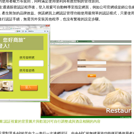
的使用者權力等規則，同時滿足使用便利與有效控制的管理原則。
能:通過賬密認証程序後，登入視窗可自動轉導至指定網頁，例如公司官網或促銷公告
，產生附加的品牌效益。俠諾網頁上網認証管理功能使用最簡單的認証模式，只要使
進行認証手續，無需另外安裝其他程序，也沒有繁複的設定步驟。
圖:認証視窗的背景圖片與歡迎詞可自行調整成與酒店相關的內容
只需對眾多AP的其中之一進行一次連網認証，中央APC的無縫漫游功能便可將使用者