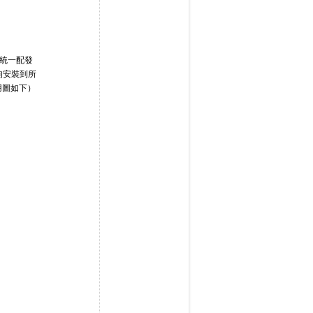
、統一配發
均安裝到所
用圖如下）