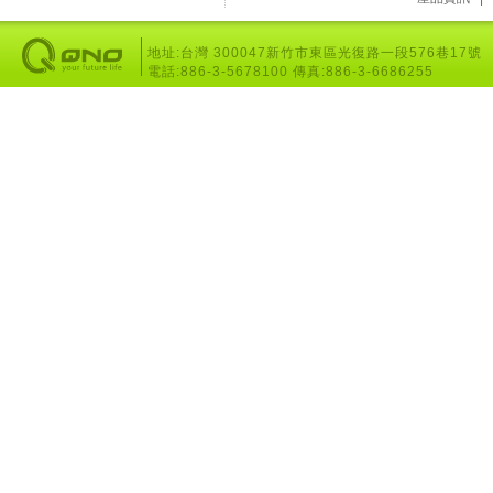
地址:台灣 300047新竹市東區光復路一段576巷17號
電話:886-3-5678100 傳真:886-3-6686255