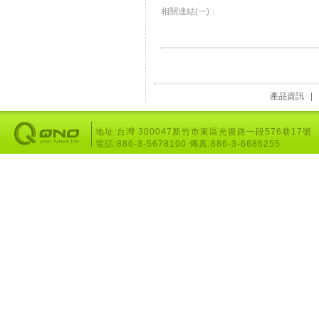
相關連結(一)：
產品資訊
|
地址:台灣 300047新竹市東區光復路一段576巷17號
電話:886-3-5678100 傳真:886-3-6686255