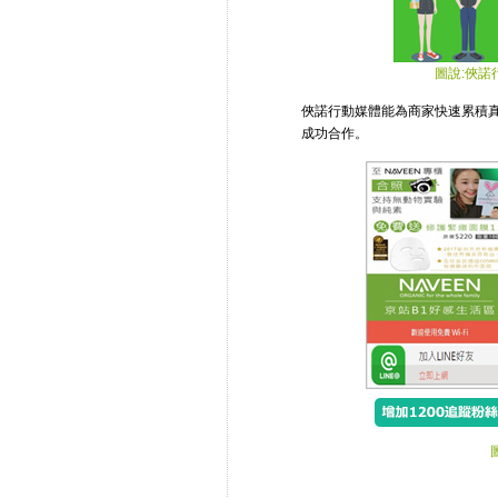
圖說:俠諾
俠諾行動媒體能為商家快速累積真
成功合作。